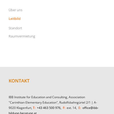
Über uns
Leitbild
Standort
Raumvermietung
KONTAKT
IBB Institute for Education and Consulting, Association
"Carinthian Elementary Education", Rudolfsbahngürtel 2/1 | A-
9020 Klagenfurt,
T:
+43 463 500 976,
F:
ext. 14,
E:
office@ibb-
bildung-beratung.at