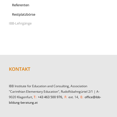
Referenten
Restplatzbörse
IBB-Lehrgänge
KONTAKT
IBB Institute for Education and Consulting, Association
"Carinthian Elementary Education", Rudolfsbahngürtel 2/1 | A-
9020 Klagenfurt,
T:
+43 463 500 976,
F:
ext. 14,
E:
office@ibb-
bildung-beratung.at